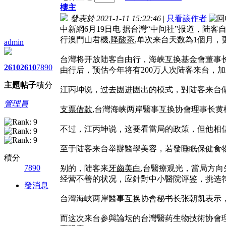
樓主
發表於 2021-1-11 15:22:46
|
只看該作者
中新網6月19日电 据台灣“中间社”报道，陆
行
澳門山君機
,
降酸茶
,单次来台天数為1個月
admin
台灣将开放陆客自由行，海峡互换基金會董事长
2610
2610
7890
由行后，预估今年将有200万人次陆客来台，加
主題
帖子
積分
江丙坤说，过去團进團出的模式，對陆客来台
管理員
支票借款
,台灣海峡两岸醫事互换协會理事长黄
不过，江丙坤说，这要看當局的政策，但他相信
至于陆客来台举辦醫學美容，若發
睡眠保健食
積分
7890
别的，陆客来
牙齒美白
,台醫療观光，當局方
经营不善的状况，应針對中小醫院评鉴，挑选
發消息
台灣海峡两岸醫事互换协會秘书长张朝凯表示
而这次来台参與論坛的台灣醫药生物技術协會