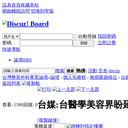
設為首頁
收藏本站
開啟輔助訪問
切換到窄版
找回密碼
自動登錄
密碼
立即註冊
登錄
快捷導航
論壇
BBS
搜索
熱搜:
活動
交友
discuz
搜索
台灣整形外科菁英論壇
»
論壇
›
個人化療程
›
無痕眼袋移位
›
台
返回列表
台媒:台醫學美容界盼
查看:
1390
|
回復:
0
[複製鏈接]
電梯直達