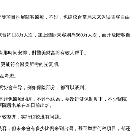
牙等項目推展陆客醫療，不过，也建议台當局未来迟误陆客自由
约118万人次，加上國际乘客则為560万人次，而开放陆客自
人有那時间安排，對醫美财富将有较大帮手。
，更能符合醫美所需的光复期。
, 盘考虑。
贸协會主导，例如保险部分，都可以谈判。
是避免醫療纠缠，不过他认為，要改进健保制度下，不少醫院
院所名单在28日前出炉。
平较整齐，实行也较没有问题。
美容，但未来會有多少比例来到台灣，甚至举辦何种項目，都还