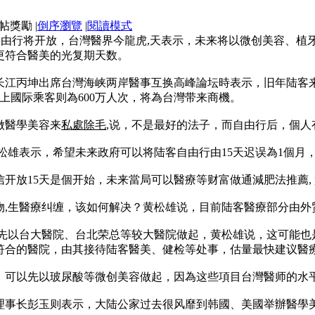
|
倒序瀏覽
|
閱讀模式
客自由行将开放，台灣醫界今
龍虎
,天表示，未来将以微创美容、植
，更符合醫美的光复期天数。
江丙坤出席台灣海峡两岸醫事互换高峰論坛時表示，旧年陆客来台
上國际乘客则為600万人次，将為台灣带来商機。
做醫學美容来
私處除毛
,说，不是最好的法子，而自由行后，個
松雄表示，希望未来政府可以将陆客自由行由15天迟误為1個月
开放15天是個开始，未来當局可以醫療等财富做通
減肥法推薦
物
,生醫療纠缠，该如何解决？黄松雄说，目前陆客醫療部分由外
向先以台大醫院、台北荣总等较大醫院做起，黄松雄说，这可能也
符合的醫院，由其接待陆客醫美、健检等处事，估量最快建议醫療
，可以先以玻尿酸等微创美容做起，因為这些項目台灣醫师的水
理事长彭玉则表示，大陆公家过去很风靡到韩國、美國举辦醫學