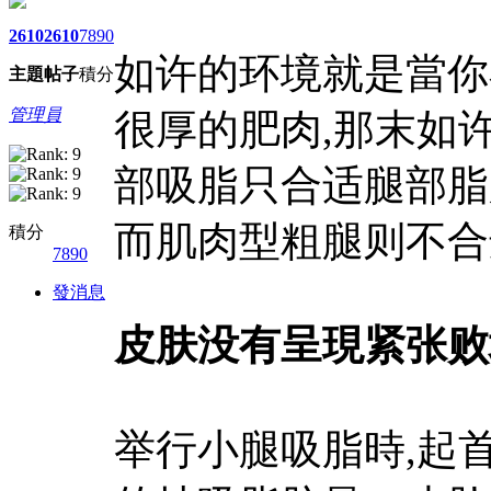
2610
2610
7890
如许的环境就是當你
主題
帖子
積分
管理員
很厚的肥肉,那末如
部吸脂只合适腿部脂
而肌肉型粗腿则不合
積分
7890
發消息
皮肤没有呈現紧张败
举行小腿吸脂時,起