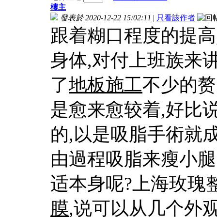
樓主
發表於 2020-12-22 15:02:11
|
只看該作者
跟着糊口程度的提高
身体,对付上班族来
了
地板施工
不少的赘
是愈来愈较着,好比
的,以是吸脂手術就
由過程吸脂来瘦小腿
适本身呢?上海玫瑰
膜
,说可以从几个外