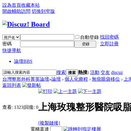
設為首頁
收藏本站
開啟輔助訪問
切換到窄版
找回密碼
自動登錄
密碼
立即註冊
登錄
快捷導航
論壇
BBS
搜索
熱搜:
活動
交友
discuz
搜索
台灣整形外科菁英論壇
»
論壇
›
個人化療程
›
無痕眼袋移位
›
上
返回列表
上海玫瑰整形醫院吸脂
查看:
1323
|
回復:
0
[複製鏈接]
電梯直達