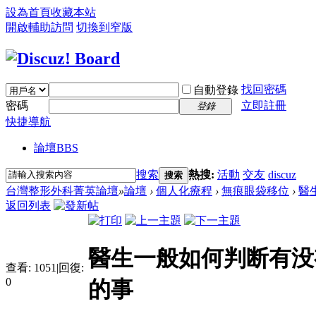
設為首頁
收藏本站
開啟輔助訪問
切換到窄版
找回密碼
自動登錄
密碼
立即註冊
登錄
快捷導航
論壇
BBS
搜索
熱搜:
活動
交友
discuz
搜索
台灣整形外科菁英論壇
»
論壇
›
個人化療程
›
無痕眼袋移位
›
醫
返回列表
醫生一般如何判断有没
查看:
1051
|
回復:
0
的事