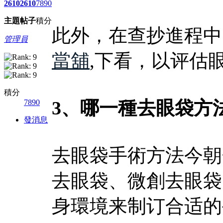
2610
2610
7890
主題
帖子
積分
此外，在查抄進程中
管理員
當舖
,下看，以评估
積分
3、哪一種去眼袋方
7890
發消息
去眼袋手術方法今朝
去眼袋、微創去眼袋
身環境来制订合适的