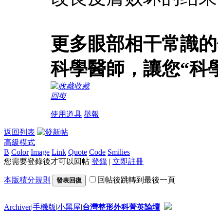
更多眼部相干常識的
科學醫師，讓您“科
收藏
回復
使用道具
舉報
返回列表
高級模式
B
Color
Image
Link
Quote
Code
Smilies
您需要登錄後才可以回帖
登錄
|
立即註冊
本版積分規則
回帖後跳轉到最後一頁
發表回復
Archiver
|
手機版
|
小黑屋
|
台灣整形外科菁英論壇