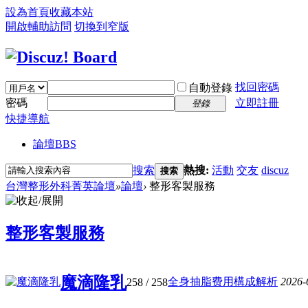
設為首頁
收藏本站
開啟輔助訪問
切換到窄版
找回密碼
自動登錄
密碼
立即註冊
登錄
快捷導航
論壇
BBS
搜索
熱搜:
活動
交友
discuz
搜索
台灣整形外科菁英論壇
»
論壇
›
整形客製服務
整形客製服務
魔滴隆乳
全身抽脂费用構成解析
2026-
258
/ 258